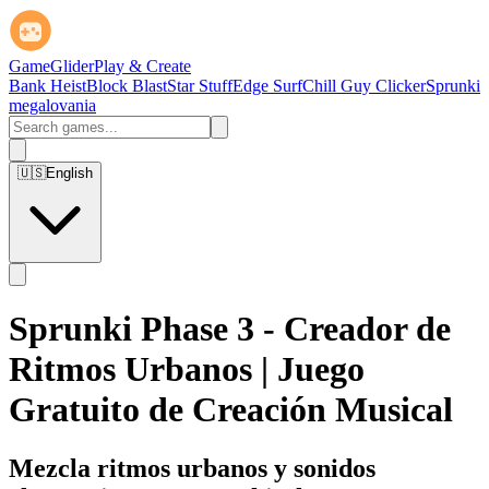
GameGlider
Play & Create
Bank Heist
Block Blast
Star Stuff
Edge Surf
Chill Guy Clicker
Sprunki
megalovania
🇺🇸
English
Sprunki Phase 3 - Creador de
Ritmos Urbanos | Juego
Gratuito de Creación Musical
Mezcla ritmos urbanos y sonidos